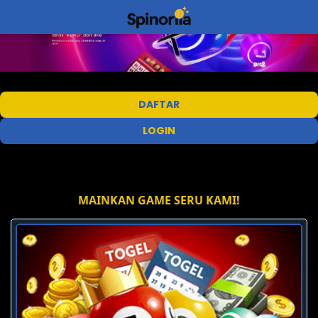
DAFTAR
LOGIN
MAINKAN GAME SERU KAMI!