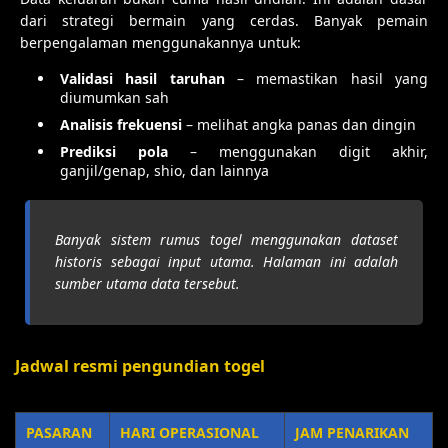
dari strategi bermain yang cerdas. Banyak pemain
berpengalaman menggunakannya untuk:
Validasi hasil taruhan
– memastikan hasil yang
diumumkan sah
Analisis frekuensi
– melihat angka panas dan dingin
Prediksi pola
– menggunakan digit akhir,
ganjil/genap, shio, dan lainnya
Banyak sistem rumus togel menggunakan dataset
historis sebagai input utama. Halaman ini adalah
sumber utama data tersebut.
Jadwal resmi pengundian togel
PASARAN
HARI OPERASIONAL
JAM PENARIKAN